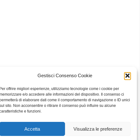
Gestisci Consenso Cookie
 Bari
Per offrire migliori esperienze, utilizziamo tecnologie come i cookie per
memorizzare e/o accedere alle informazioni del dispositivo. Il consenso ci
permetterà di elaborare dati come il comportamento di navigazione o ID unici
sul sito. Non acconsentire o ritirare il consenso può influire su alcune
eavour to keep the information up to date and correct, we make no
caratteristiche e funzioni.
he website or the information, products, services, or related graphics
ly at your own risk.
Accetta
Visualizza le preferenze