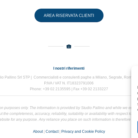
AREA RISERVATA CLIENTI
I nostri riferimenti
io Pallino Srl STP | Commercialisti e consulenti paghe a Milano, Segrate, Roma e
P.IVA / VAT N. IT18323791006
Phone: +39 02 2135595 | Fax +39 02 2133227
tion purposes only. The information is provided by Studio Pallino and while we end
the completeness, accuracy, reliability, suitability or availability with respect to t
bsite for any purpose. Any reliance you place on such information is therefore strict
About
|
Contact
|
Privacy and Cookie Policy