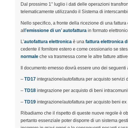
Dal prossimo 1° luglio i dati delle operazioni transfr
telematicamente utilizzando il Sistema di interscambio
Nello specifico, a fronte della ricezione di una fattur
al
l’emissione di un’ autofattura
in formato elettronic
L’
autofattura elettronica
è una
fattura elettronica d
cedente il fornitore estero e come cessionario se stess
normale
che va trasmessa come le altre fatture atti
Il documento emesso dovrà essere uno dei seguenti a
–
TD17
integrazione/autofattura per acquisto servizi d
–
TD18
integrazione per acquisto di beni intracomunit
–
TD19
integrazione/autofattura per acquisto beni ex
Ribadiamo che il rispetto di queste nuove regole è ob
pertanto essenziale poter disporre di un sistema gest
incorrere in gravi errori e le conseguenti pesanti sanz