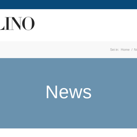
Sei in:
Home
/
N
News