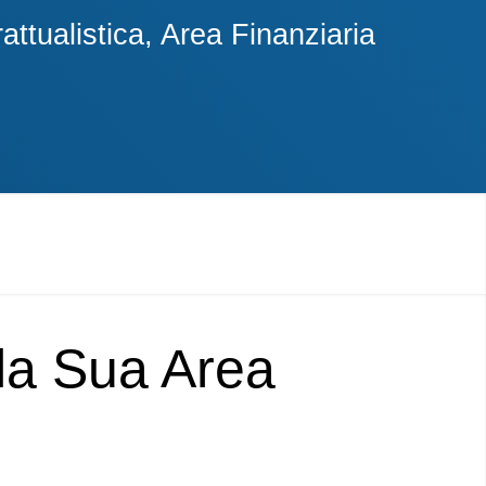
ttualistica, Area Finanziaria
lla Sua Area