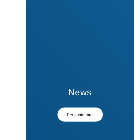
News
Per contattarci