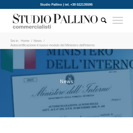
Studio Pallino | tel. +39 022135595
Sei in:
Home
/
News
/
Autocertificazione-il nuovo modulo del Ministero dell’Interno
News