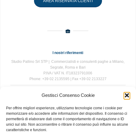
AREA RISERVATA CLIENTI
I nostri riferimenti
Studio Pallino Srl STP | Commercialisti e consulenti paghe a Milano,
Segrate, Roma e Bari
P.IVA / VAT N. IT18323791006
Phone: +39 02 2135595 | Fax +39 02 2133227
Gestisci Consenso Cookie
The information contained in this website is for general information
purposes only. The information is provided by Studio Pallino and
Per offrire migliori esperienze, utilizziamo tecnologie come i cookie per
while we endeavour to keep the information up to date and correct, we
memorizzare e/o accedere alle informazioni del dispositivo. Il consenso ci
make no representations or warranties of any kind, express or implied,
permetterà di elaborare dati come il comportamento di navigazione o ID
about the completeness, accuracy, reliability, suitability or availability
unici sul sito. Non acconsentire o ritirare il consenso può influire su alcune
with respect to the website or the information, products, services, or
caratteristiche e funzioni.
related graphics contained on the website for any purpose. Any