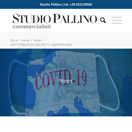
Studio Pallino | tel. +39 022135595
Sei in:
Home
/
News
/
ANTICIPAZIONI DECRETO RIAPERTURE
News