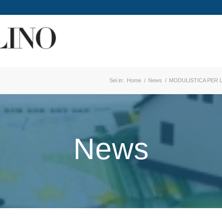
Sei in:
Home
/
News
/
MODULISTICA PER L
News