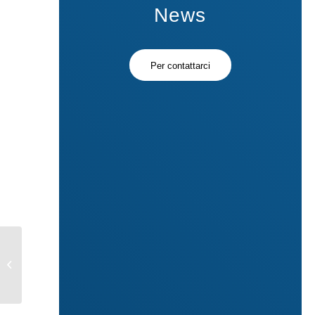
News
Per contattarci
BONUS PER I
PROFESSIONISTI
ISCRITTI A CASSE:
TUTTE LE
INFORMAZIONI