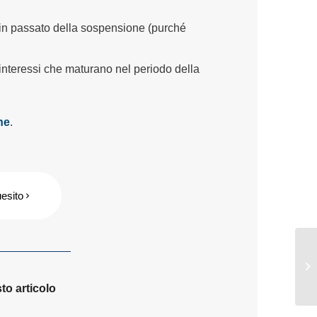
o in passato della sospensione (purché
 interessi che maturano nel periodo della
ne
.
uesito
to articolo