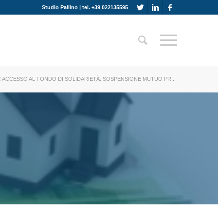
Studio Pallino | tel. +39 022135595
’ ACCESSO AL FONDO DI SOLIDARIETÀ: SOSPENSIONE MUTUO PR...