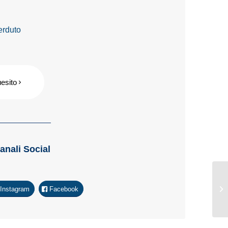
erduto
uesito
Canali Social
Instagram
Facebook