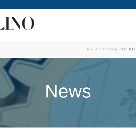
Sei in:
Home
/
News
/
MODELL
News