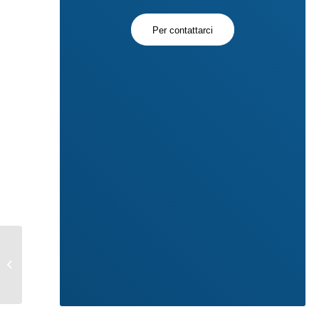
Per contattarci
CANONI DI
LOCAZIONE DEGLI
IMMOBILI AD USO
NON ABITATIVO