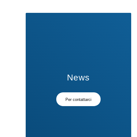
News
Per contattarci