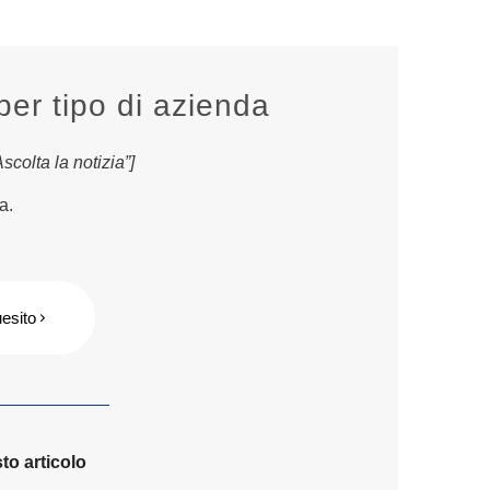
per tipo di azienda
colta la notizia”]
a.
uesito
to articolo