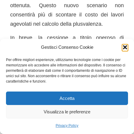
ottenuta. Questo nuovo scenario non
consentirà più di scontare il costo dei lavori
agevolati nel calcolo della plusvalenza.
In breve, la cessione a titolo oneroso di
immobili su cui sono stati completati lavori
Gestisci Consenso Cookie
agevolati, come definito dall’articolo 119 del Dl
Per offrire migliori esperienze, utilizziamo tecnologie come i cookie per
34/2020, entro un periodo di dieci anni,
memorizzare e/o accedere alle informazioni del dispositivo. Il consenso ci
permetterà di elaborare dati come il comportamento di navigazione o ID
comporterà una plusvalenza imponibile Irpef.
unici sul sito. Non acconsentire o ritirare il consenso può influire su alcune
caratteristiche e funzioni.
Nel calcolo di questa plusvalenza, le spese
sostenute (limitate a quelle agevolate al 110%,
Accetta
che sono oggetto di cessione del credito o di
sconto in fattura) non verranno considerate se
Visualizza le preferenze
l’intervento si è concluso da non più di cinque
Privacy Policy
anni, mentre avranno un peso del 50% in caso