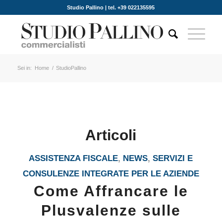
Studio Pallino | tel. +39 022135595
Sei in:
Home
/
StudioPallino
Articoli
ASSISTENZA FISCALE
,
NEWS
,
SERVIZI E
CONSULENZE INTEGRATE PER LE AZIENDE
Come Affrancare le
Plusvalenze sulle