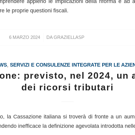
mprendere appieno le implicazioni della riforma e ad ad
re le proprie questioni fiscali.
/
6 MARZO 2024
DA
GRAZIELLASP
WS
,
SERVIZI E CONSULENZE INTEGRATE PER LE AZIE
one: previsto, nel 2024, un
dei ricorsi tributari
, la Cassazione italiana si troverà di fronte a un aum
rendendo inefficace la definizione agevolata introdotta nelle