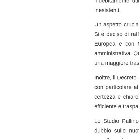
indebitamente uti
inesistenti.
Un aspetto crucial
Si è deciso di raf
Europea e con St
amministrativa. Qu
una maggiore tras
Inoltre, il Decret
con particolare a
certezza e chiare
efficiente e traspar
Lo Studio Pallino
dubbio sulle nuov