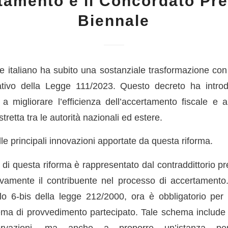
tamento e il Concordato Pr
Biennale
e italiano ha subito una sostanziale trasformazione con 
ativo della Legge 111/2023. Questo decreto ha introd
e a migliorare l’efficienza dell’accertamento fiscale 
tretta tra le autorità nazionali ed estere.
le principali innovazioni apportate da questa riforma.
di questa riforma è rappresentato dal contraddittorio pr
tivamente il contribuente nel processo di accertament
colo 6-bis della legge 212/2000, ora è obbligatorio per t
ma di provvedimento partecipato. Tale schema include n
ervazioni, ma anche a proporre un’istanza per