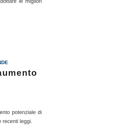
ottare le migliori
NDE
 aumento
ento potenziale di
 recenti leggi.