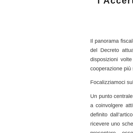
l’Accer
Il panorama fiscal
del Decreto attu
disposizioni volt
cooperazione più s
Focalizziamoci sul
Un punto centrale 
a coinvolgere at
definito dall’arti
ricevere uno sche
presentare oss