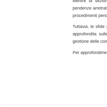
Mentre la sezion
pendenze arretrat
procedimenti pende
Tuttavia, le sfide
approfondita sull
gestione delle contr
Per approfondiment