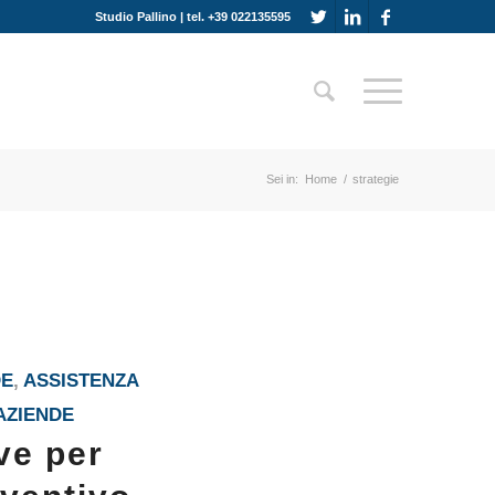
Studio Pallino | tel. +39 022135595
Sei in:
Home
/
strategie
DE
,
ASSISTENZA
AZIENDE
ve per