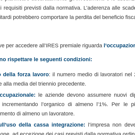
i requisiti previsti dalla normativa. L’aderenza alle scad
itardi potrebbero comportare la perdita del beneficio fisc
e per accedere all’IRES premiale riguarda
l’occupazio
o rispettare le seguenti condizioni:
della forza lavoro
: il numero medio di lavoratori ne
e alla media del triennio precedente.
ccupazionale:
le aziende devono assumere nuovi di
, incrementando l’organico di almeno l’1%. Per le p
remento di almeno un lavoratore.
ull’uso della cassa integrazione:
l’impresa non deve 
one, ad eccezione dei casi previsti dalla normativa ordin