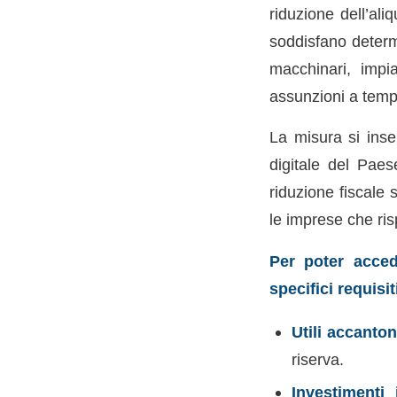
riduzione dell’al
soddisfano determi
macchinari, impi
assunzioni a temp
La misura si inser
digitale del Pae
riduzione fiscale 
le imprese che rispe
Per poter acced
specifici requisit
Utili accanton
riserva.
Investimenti 