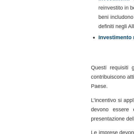
reinvestito in b
beni includono
definiti negli 
Investimento
Questi requisiti 
contribuiscono att
Paese.
L’incentivo si app
devono essere ef
presentazione della
Le imprese devono