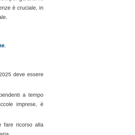
enze è cruciale, in
ale.
ne
.
l 2025 deve essere
pendenti a tempo
iccole imprese, è
fare ricorso alla
aria.