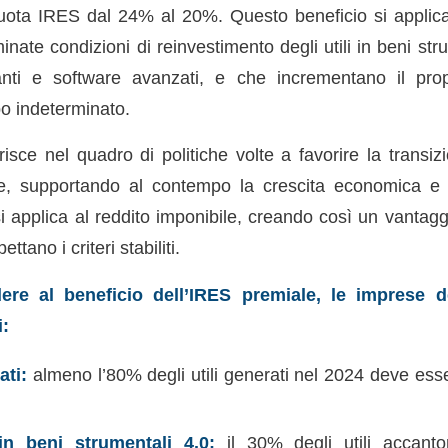
iquota IRES dal 24% al 20%. Questo beneficio si applic
nate condizioni di reinvestimento degli utili in beni st
anti e software avanzati, e che incrementano il pro
o indeterminato.
isce nel quadro di politiche volte a favorire la transiz
se, supportando al contempo la crescita economica e 
si applica al reddito imponibile, creando così un vantag
ttano i criteri stabiliti.
ere al beneficio dell’IRES premiale, le imprese d
i:
ati:
almeno l’80% degli utili generati nel 2024 deve ess
in beni strumentali 4.0:
il 30% degli utili accant