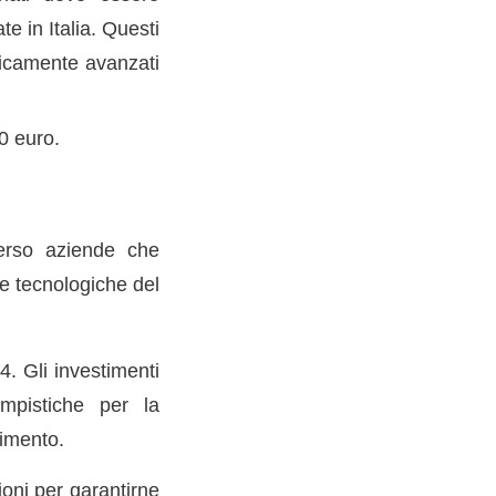
te in Italia. Questi
ogicamente avanzati
0 euro.
 verso aziende che
 e tecnologiche del
. Gli investimenti
empistiche per la
rimento.
oni per garantirne