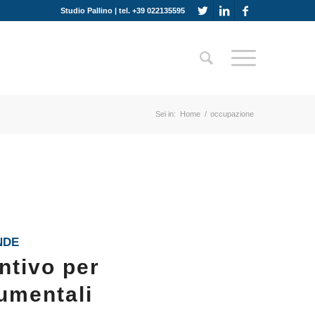
Studio Pallino | tel. +39 022135595
Sei in:
Home
/
occupazione
NDE
ntivo per
rumentali