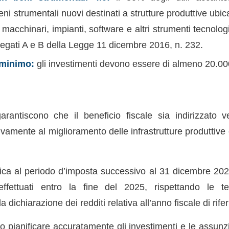
eni strumentali nuovi destinati a strutture produttive ubica
 macchinari, impianti, software e altri strumenti tecnol
Allegati A e B della Legge 11 dicembre 2016, n. 232.
 minimo:
gli investimenti devono essere di almeno 20.00
garantiscono che il beneficio fiscale sia indirizzato
ivamente al miglioramento delle infrastrutture produttive
lica al periodo d’imposta successivo al 31 dicembre 2024
fettuati entro la fine del 2025, rispettando le t
 dichiarazione dei redditi relativa all’anno fiscale di rife
 pianificare accuratamente gli investimenti e le assunzi