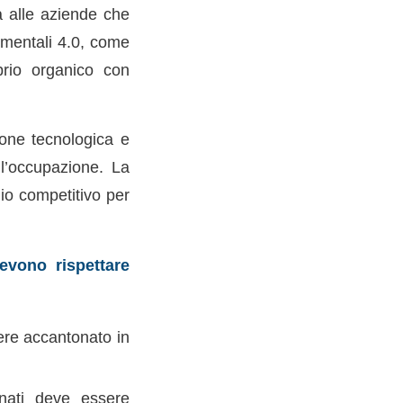
a alle aziende che
rumentali 4.0, come
prio organico con
ione tecnologica e
l’occupazione. La
gio competitivo per
evono rispettare
ere accantonato in
onati deve essere