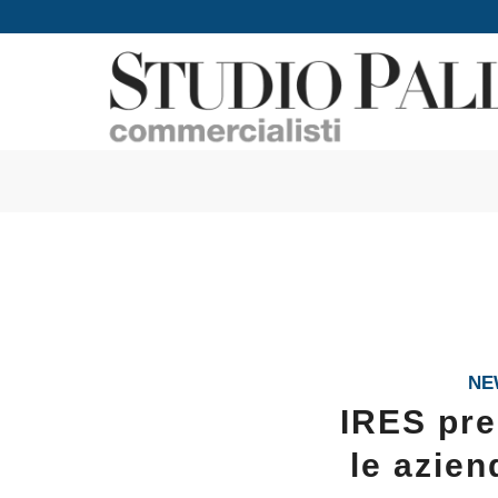
NE
IRES pre
le azien