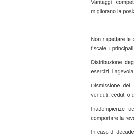
Vantaggi competi
migliorano la posi
Non rispettare le 
fiscale. I principa
Distribuzione degl
esercizi, l’agevol
Dismissione dei 
venduti, ceduti o d
Inadempienze occ
comportare la revo
In caso di decaden