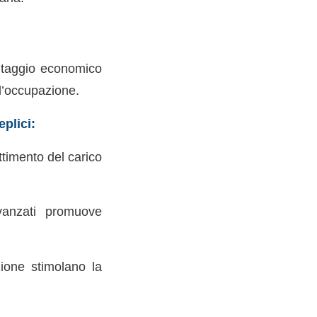
antaggio economico
ll’occupazione.
plici:
ttimento del carico
avanzati promuove
zione stimolano la