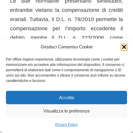
Le due normative presentano similitudini,
entrambe vietano la compensazione di crediti
erariali. Tuttavia, il D.L. n. 78/2010 permette la
compensazione per l’importo eccedente il
debito, mentre il D.L. n. 223/2006, come
modificato, non consente compensazioni per
Gestisci Consenso Cookie
crediti eccedenti 100.000 euro.
Per offrire migliori esperienze, utilizziamo tecnologie come i cookie per
memorizzare e/o accedere alle informazioni del dispositivo. Il consenso ci
Le nuove regole sulle compensazioni nel
permetterà di elaborare dati come il comportamento di navigazione o ID
unici sul sito. Non acconsentire o ritirare il consenso può influire su alcune
Modello F24 introdotte dalla Legge di Bilancio
caratteristiche e funzioni.
2024 e dal Decreto Agevolazioni Fiscali 2024
rappresentano un cambiamento significativo
Accetta
per i contribuenti con debiti iscritti a ruolo.
Visualizza le preferenze
Per una comprensione approfondita e per
Privacy Policy
ricevere assistenza personalizzata, il nostro