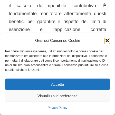
il calcolo dell’imponibile contributivo. È
fondamentale monitorare attentamente questi
benefici per garantire il rispetto dei limiti di
esenzione e l’applicazione corretta
dell’esonero.
Gestisci Consenso Cookie
Variazioni del Rapporto di Lavoro e
Per offrire migliori esperienze, utilizziamo tecnologie come i cookie per
memorizzare e/o accedere alle informazioni del dispositivo. Il consenso ci
Continuità
permetterà di elaborare dati come il comportamento di navigazione o ID
unici sul sito. Non acconsentire o ritirare il consenso può influire su alcune
Nel corso dell’anno, possono verificarsi
caratteristiche e funzioni.
variazioni nel rapporto di lavoro dei dipendenti
Accetta
che richiedono una valutazione attenta
dell’esonero contributivo. Ad esempio, nel caso
Visualizza le preferenze
di variazioni da tempo parziale a tempo pieno o
Privacy Policy
viceversa, il massimale mensile di retribuzione