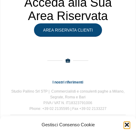
Acceda alla Sua
Area Riservata
AREA RISERVATA CLIENTI
I nostri riferimenti
Studio Pallino Srl STP | Commercialisti e consulenti paghe a Milano,
Segrate, Roma e Bari
P.IVA / VAT N. IT18323791006
Phone: +39 02 2135595 | Fax +39 02 2133227
Gestisci Consenso Cookie
The information contained in this website is for general information
purposes only. The information is provided by Studio Pallino and