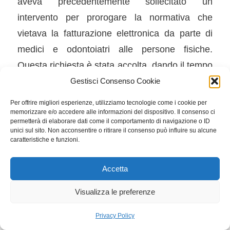
aveva precedentemente sollecitato un
intervento per prorogare la normativa che
vietava la fatturazione elettronica da parte di
medici e odontoiatri alle persone fisiche.
Questa richiesta è stata accolta, dando il tempo
di adeguare la normativa secondo le indicazioni
Gestisci Consenso Cookie
del Garante per la protezione dei dati personali.
Per offrire migliori esperienze, utilizziamo tecnologie come i cookie per
memorizzare e/o accedere alle informazioni del dispositivo. Il consenso ci
Inoltre, con l’estensione dell’obbligo della
permetterà di elaborare dati come il comportamento di navigazione o ID
unici sul sito. Non acconsentire o ritirare il consenso può influire su alcune
fatturazione elettronica a tutti i forfettari, a
caratteristiche e funzioni.
partire dall’anno d’imposta 2024, non sarà più
necessario ricevere la Certificazione unica
Accetta
(CU). Le CU relative alle prestazioni del 2023
Visualizza le preferenze
saranno quindi le ultime per forfettari e
contribuenti a regime dei vecchi minimi.
Privacy Policy