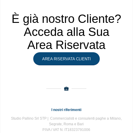
È già nostro Cliente?
Acceda alla Sua
Area Riservata
AREA RISERVATA CLIENTI
I nostri riferimenti
Studio Pallino Srl STP | Commercialisti e consulenti paghe a Milano,
Segrate, Roma e Bari
P.IVA / VAT N. IT18323791006