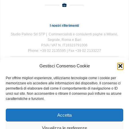
I nostri riferimenti
Studio Pallino Srl STP | Commercialisti e consulenti paghe a Milano,
Segrate, Roma e Bari
P.IVA / VAT N. IT18323791006
Phone: +39 02 2135595 | Fax +39 02 2133227
Gestisci Consenso Cookie
The information contained in this website is for general information
purposes only. The information is provided by Studio Pallino and
Per offrire migliori esperienze, utilizziamo tecnologie come i cookie per
while we endeavour to keep the information up to date and correct, we
memorizzare e/o accedere alle informazioni del dispositivo. Il consenso ci
make no representations or warranties of any kind, express or implied,
permetterà di elaborare dati come il comportamento di navigazione o ID
about the completeness, accuracy, reliability, suitability or availability
unici sul sito. Non acconsentire o ritirare il consenso può influire su alcune
with respect to the website or the information, products, services, or
caratteristiche e funzioni.
related graphics contained on the website for any purpose. Any
reliance you place on such information is therefore strictly at your own
risk.
Accetta
Visualizza le preferenze