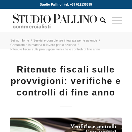
Studio Pallino | tel. +39 022135595
Sei in:
Home
/
Servizi e consulenze integrate per le aziende
/
Consulenza in materia di lavoro per le aziende
/
Ritenute fiscali sulle provvigioni: verifiche e controlli di fine anno
Ritenute fiscali sulle
provvigioni: verifiche e
controlli di fine anno