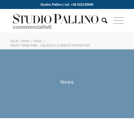
Studio Pallino | tel. +39 022135595
Sei in:
Home
/
News
/
REATI TRIBUTARI : L’ELENCO CLIENTE FORNITORI
News