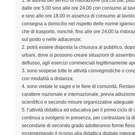
1.
le attività dei servizi di ristorazione (fra cui bar, pu
dalle ore 5,00 sino alle ore 24,00 con consumo al tav
e sino alle ore 18.00 in assenza di consumo al tavolo
consegna a domicilio nel rispetto delle norme igienico
che di trasporto, nonché, fino alle ore 24,00 la risto
sul posto o nelle adiacenze;
2.
p
otrà
essere disposta la chiusura al pubblico,
dopo 
urbani, dove si possono creare situazioni di assembram
deflusso, agli esercizi commerciali legittimamente aper
3.
sono sospese tutte le attività convegnistiche o con
con modalità a distanza;
4.
sono vietate le sagre e le fiere di comunità. Restano
carattere nazionale e internazionale, previa adozione 
scientifico e secondo misure organizzative adeguate al
5.
l’attività didattica e
d
educativa per il primo ciclo di i
continua a svolgersi in presenza, per contrastare la d
secondarie di secondo grado adott
eranno
forme flessi
incrementando il ricorso alla didattica digitale integra