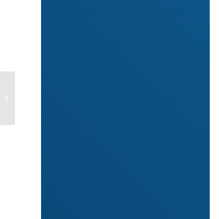
APPROVATO IN VIA
DEFINITIVA IL
DECRETO AGOSTO
CONTENENTE
MISURE URGENTI
PER...