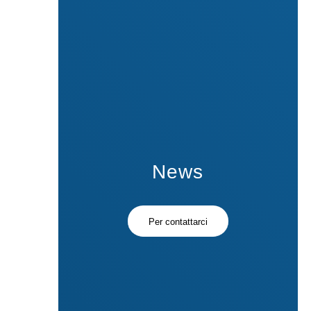
News
Per contattarci