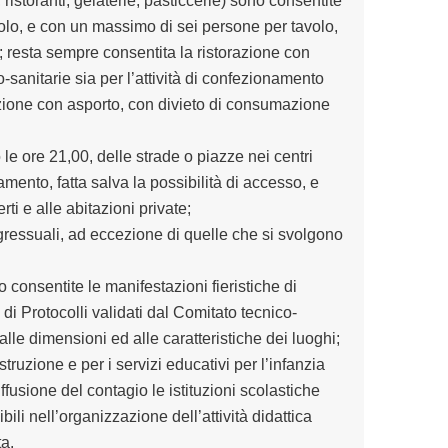
b, ristoranti, gelaterie, pasticcerie) sono consentite
olo, e con un massimo di sei persone per tavolo,
; resta sempre consentita la ristorazione con
-sanitarie sia per l’attività di confezionamento
razione con asporto, con divieto di consumazione
le ore 21,00, delle strade o piazze nei centri
ento, fatta salva la possibilità di accesso, e
ti e alle abitazioni private;
gressuali, ad eccezione di quelle che si svolgono
 consentite le manifestazioni fieristiche di
di Protocolli validati dal Comitato tecnico-
le dimensioni ed alle caratteristiche dei luoghi;
struzione e per i servizi educativi per l’infanzia
iffusione del contagio
le istituzioni scolastiche
bili nell’organizzazione dell’attività didattica
ta
.