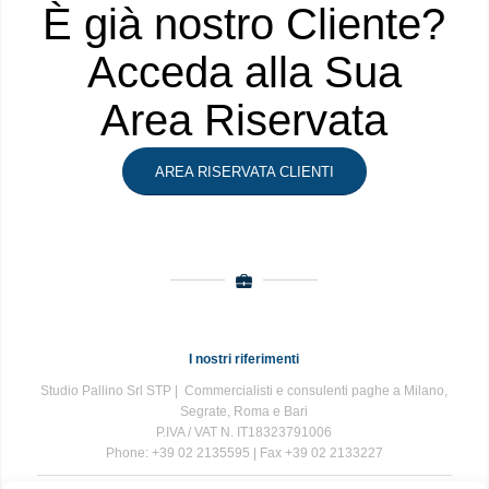
È già nostro Cliente?
Acceda alla Sua
Area Riservata
AREA RISERVATA CLIENTI
I nostri riferimenti
Studio Pallino Srl STP | Commercialisti e consulenti paghe a Milano,
Segrate, Roma e Bari
P.IVA / VAT N. IT18323791006
Phone: +39 02 2135595 | Fax +39 02 2133227