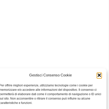
Gestisci Consenso Cookie
 Bari
Per offrire migliori esperienze, utilizziamo tecnologie come i cookie per
memorizzare e/o accedere alle informazioni del dispositivo. Il consenso ci
permetterà di elaborare dati come il comportamento di navigazione o ID unici
sul sito. Non acconsentire o ritirare il consenso può influire su alcune
eavour to keep the information up to date and correct, we make no
caratteristiche e funzioni.
he website or the information, products, services, or related graphics