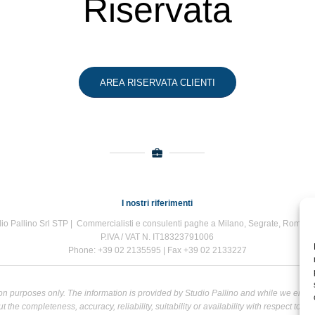
Riservata
AREA RISERVATA CLIENTI
I nostri riferimenti
io Pallino Srl STP | Commercialisti e consulenti paghe a Milano, Segrate, Roma e
P.IVA / VAT N. IT18323791006
Phone: +39 02 2135595 | Fax +39 02 2133227
tion purposes only. The information is provided by Studio Pallino and while we end
the completeness, accuracy, reliability, suitability or availability with respect to t