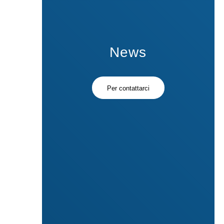
News
Per contattarci