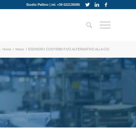
Studio Pallino | tel. +39 022135595
:
Home
/
News
/
ESONERO CONTRIBUTIVO ALTERNATIVO ALLA CIG