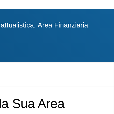
ttualistica, Area Finanziaria
lla Sua Area