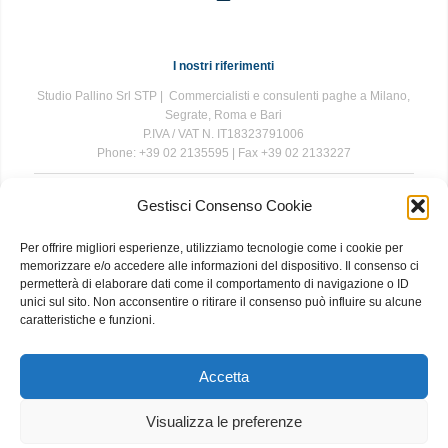
I nostri riferimenti
Studio Pallino Srl STP | Commercialisti e consulenti paghe a Milano,
Segrate, Roma e Bari
P.IVA / VAT N. IT18323791006
Phone: +39 02 2135595 | Fax +39 02 2133227
Gestisci Consenso Cookie
The information contained in this website is for general information
purposes only. The information is provided by Studio Pallino and
Per offrire migliori esperienze, utilizziamo tecnologie come i cookie per
while we endeavour to keep the information up to date and correct, we
memorizzare e/o accedere alle informazioni del dispositivo. Il consenso ci
make no representations or warranties of any kind, express or implied,
permetterà di elaborare dati come il comportamento di navigazione o ID
about the completeness, accuracy, reliability, suitability or availability
unici sul sito. Non acconsentire o ritirare il consenso può influire su alcune
with respect to the website or the information, products, services, or
caratteristiche e funzioni.
related graphics contained on the website for any purpose. Any
reliance you place on such information is therefore strictly at your own
risk.
Accetta
Visualizza le preferenze
About
|
Contact
|
Privacy and Cookie Policy