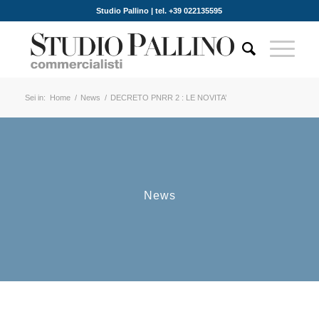
Studio Pallino | tel. +39 022135595
Sei in:
Home
/
News
/
DECRETO PNRR 2 : LE NOVITA’
News