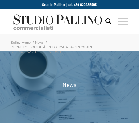
Studio Pallino | tel. +39 022135595
Sei in:
Home
/
News
/
DECRETO LIQUIDITÀ’: PUBBLICATA LA CIRCOLARE
DELL’AGENZIA DELLE ENTRATE...
News