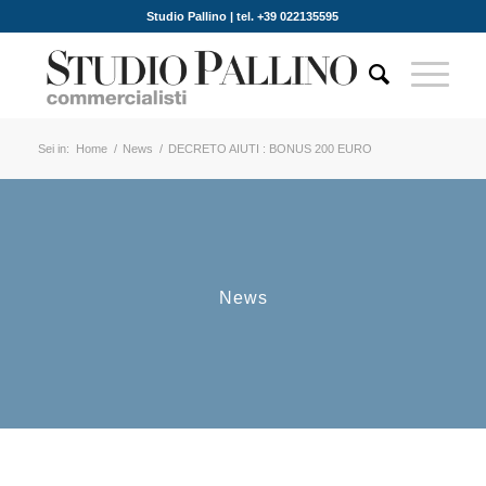
Studio Pallino | tel. +39 022135595
Sei in:
Home
/
News
/
DECRETO AIUTI : BONUS 200 EURO
News