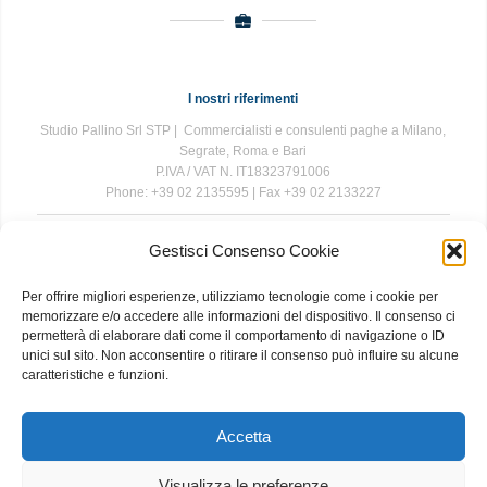
I nostri riferimenti
Studio Pallino Srl STP | Commercialisti e consulenti paghe a Milano,
Segrate, Roma e Bari
P.IVA / VAT N. IT18323791006
Phone: +39 02 2135595 | Fax +39 02 2133227
Gestisci Consenso Cookie
The information contained in this website is for general information
purposes only. The information is provided by Studio Pallino and
Per offrire migliori esperienze, utilizziamo tecnologie come i cookie per
while we endeavour to keep the information up to date and correct, we
memorizzare e/o accedere alle informazioni del dispositivo. Il consenso ci
make no representations or warranties of any kind, express or implied,
permetterà di elaborare dati come il comportamento di navigazione o ID
about the completeness, accuracy, reliability, suitability or availability
unici sul sito. Non acconsentire o ritirare il consenso può influire su alcune
with respect to the website or the information, products, services, or
caratteristiche e funzioni.
related graphics contained on the website for any purpose. Any
reliance you place on such information is therefore strictly at your own
risk.
Accetta
Visualizza le preferenze