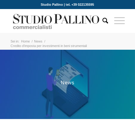
Studio Pallino | tel. +39 022135595
Sei in:
Home
/
News
/
Credito d’imposta per investimenti in beni strumentali
News