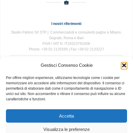
I nostri riferimenti
Studio Pallino Srl STP | Commercialisti e consulenti paghe a Milano,
Segrate, Roma e Bari
P.IVA / VAT N. IT18323791006
Phone: +39 02 2135595 | Fax +39 02 2133227
Gestisci Consenso Cookie
The information contained in this website is for general information
purposes only. The information is provided by Studio Pallino and
Per offrire migliori esperienze, utilizziamo tecnologie come i cookie per
while we endeavour to keep the information up to date and correct, we
memorizzare e/o accedere alle informazioni del dispositivo. Il consenso ci
make no representations or warranties of any kind, express or implied,
permetterà di elaborare dati come il comportamento di navigazione o ID
about the completeness, accuracy, reliability, suitability or availability
unici sul sito. Non acconsentire o ritirare il consenso può influire su alcune
with respect to the website or the information, products, services, or
caratteristiche e funzioni.
related graphics contained on the website for any purpose. Any
reliance you place on such information is therefore strictly at your own
risk.
Accetta
Visualizza le preferenze
About
|
Contact
|
Privacy and Cookie Policy