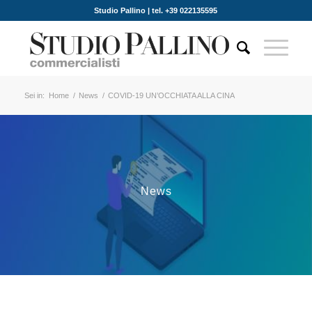
Studio Pallino | tel. +39 022135595
Sei in:
Home
/
News
/
COVID-19 UN’OCCHIATA ALLA CINA
News