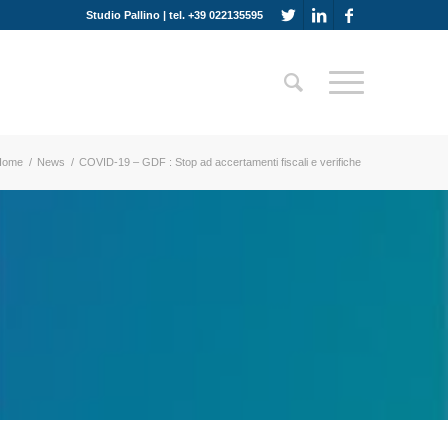
Studio Pallino | tel. +39 022135595
Home
/
News
/
COVID-19 – GDF : Stop ad accertamenti fiscali e verifiche