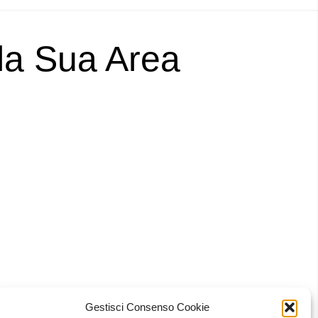
lla Sua Area
Gestisci Consenso Cookie
 Bari