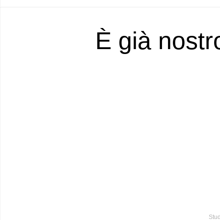
È già nostr
Stud