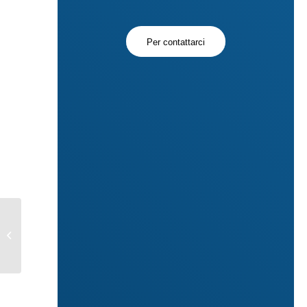
Per contattarci
COVID-19
UN’OCCHIATA ALLA
CINA