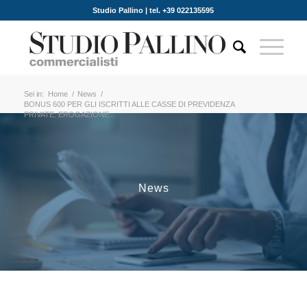
Studio Pallino | tel. +39 022135595
Sei in:
Home
/
News
/
BONUS 600 PER GLI ISCRITTI ALLE CASSE DI PREVIDENZA
PRIVATE: EROGAZIONE...
News