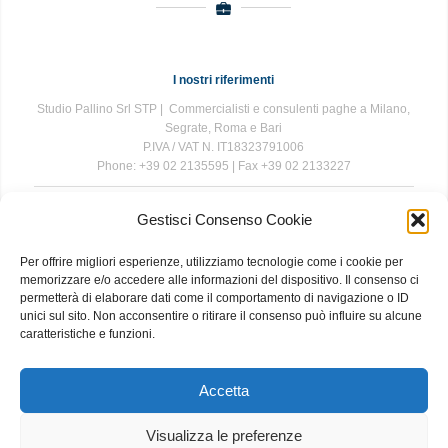
I nostri riferimenti
Studio Pallino Srl STP | Commercialisti e consulenti paghe a Milano,
Segrate, Roma e Bari
P.IVA / VAT N. IT18323791006
Phone: +39 02 2135595 | Fax +39 02 2133227
Gestisci Consenso Cookie
The information contained in this website is for general information
purposes only. The information is provided by Studio Pallino and
Per offrire migliori esperienze, utilizziamo tecnologie come i cookie per
while we endeavour to keep the information up to date and correct, we
memorizzare e/o accedere alle informazioni del dispositivo. Il consenso ci
make no representations or warranties of any kind, express or implied,
permetterà di elaborare dati come il comportamento di navigazione o ID
about the completeness, accuracy, reliability, suitability or availability
unici sul sito. Non acconsentire o ritirare il consenso può influire su alcune
with respect to the website or the information, products, services, or
caratteristiche e funzioni.
related graphics contained on the website for any purpose. Any
reliance you place on such information is therefore strictly at your own
risk.
Accetta
Visualizza le preferenze
About
|
Contact
|
Privacy and Cookie Policy