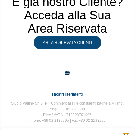
È già nostro Cliente?
Acceda alla Sua
Area Riservata
AREA RISERVATA CLIENTI
I nostri riferimenti
Studio Pallino Srl STP | Commercialisti e consulenti paghe a Milano,
Segrate, Roma e Bari
P.IVA / VAT N. IT18323791006
Phone: +39 02 2135595 | Fax +39 02 2133227