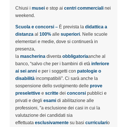
Chiusi i
musei
e stop ai
centri commerciali
nei
weekend.
Scuola e concorsi –
È prevista la
didattica a
distanza
al
100%
alle
superiori
. Nelle scuole
elementari e medie, dove si continuerà in
presenza,
la
mascherina
diventa
obbligatoria
anche al
banco, “salvo che per i bambini di età
inferiore
ai sei anni
e per i soggetti con
patologie o
disabilità
incompatibili”. Ci sarà anche la
sospensione dello svolgimento delle
prove
preselettive
e
scritte
dei
concorsi
pubblici e
privati e degli
esami
di abilitazione alle
professioni, “a esclusione dei casi in cui la
valutazione dei candidati sia
effettuata
esclusivamente
su basi
curriculari
o