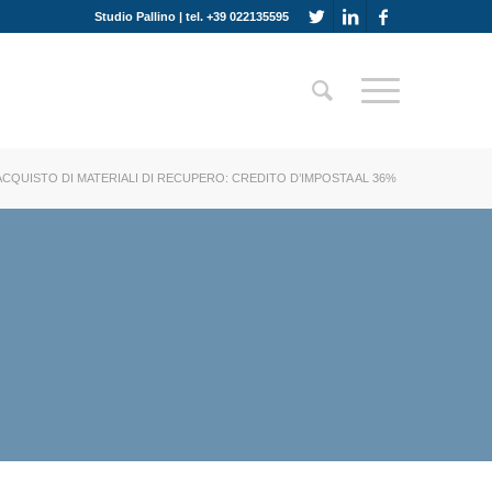
Studio Pallino | tel. +39 022135595
ACQUISTO DI MATERIALI DI RECUPERO: CREDITO D’IMPOSTA AL 36%