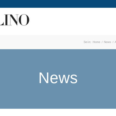
Sei in:
Home
/
News
/
News