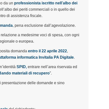
i, o da un
professionista iscritto nell’albo dei
ell’albo dei periti commerciali o in quello dei
tro di assistenza fiscale.
domanda
, pena esclusione dall’agevolazione.
in relazione a medesime voci di spesa, con ogni
regionale o europea.
apposita domanda
entro il 22 aprile 2022
,
attaforma informatica Invitalia PA Digitale
.
n’identità
SPID,
entrare nell’area riservata ed
Bando materiali di recupero
”.
 di presentazione delle domande e sino