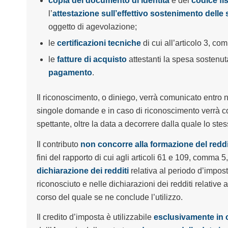
copia del documento di identità
e del
codice fi
l’
attestazione sull’effettivo sostenimento delle
oggetto di agevolazione;
le
certificazioni tecniche
di cui all’articolo 3, c
le
fatture di acquisto
attestanti la spesa sostenut
pagamento
.
Il riconoscimento, o diniego, verrà comunicato entro n
singole domande e in caso di riconoscimento verrà co
spettante, oltre la data a decorrere dalla quale lo stes
Il contributo
non concorre alla formazione del redd
fini del rapporto di cui agli articoli 61 e 109, comma 
dichiarazione dei redditi
relativa al periodo d’impost
riconosciuto
e nelle dichiarazioni dei redditi relative 
corso del quale se ne conclude l’utilizzo.
Il credito d’imposta è utilizzabile
esclusivamente in