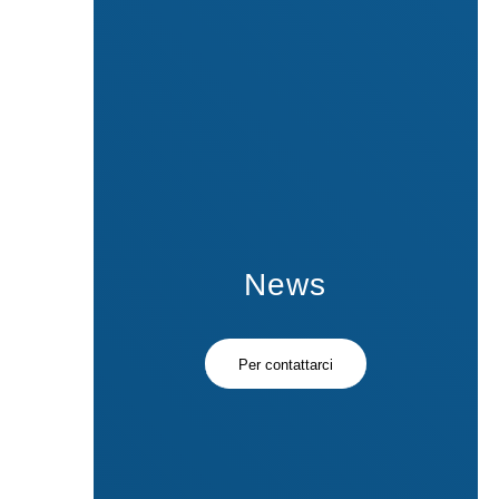
News
Per contattarci