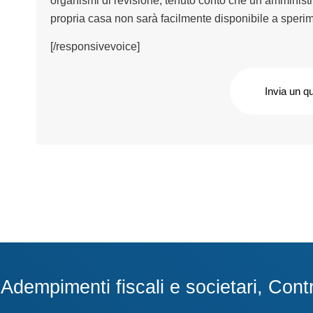
organismi di revisione, tenuto conto che un amministra
propria casa non sarà facilmente disponibile a speri
[/responsivevoice]
Invia un q
dempimenti fiscali e societari, Contra