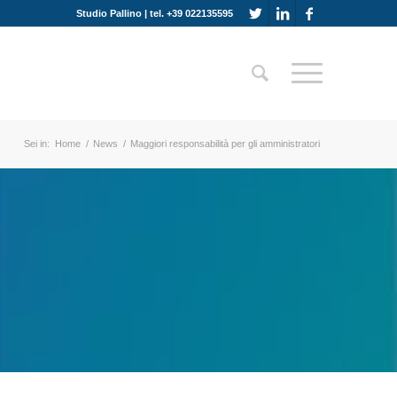
Studio Pallino | tel. +39 022135595
Sei in:
Home
/
News
/
Maggiori responsabilità per gli amministratori