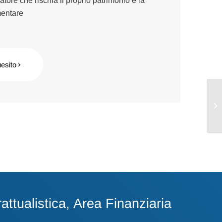
tore che rischia il proprio patrimonio e la
mentare
uesito
ttualistica, Area Finanziaria