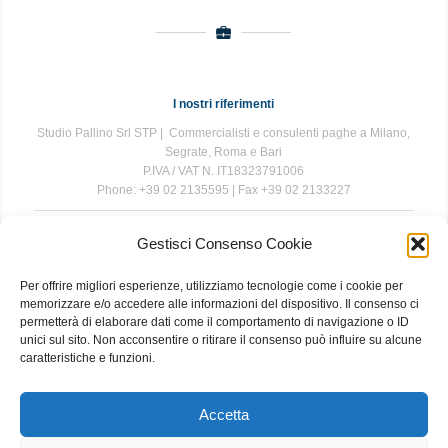
I nostri riferimenti
Studio Pallino Srl STP | Commercialisti e consulenti paghe a Milano,
Segrate, Roma e Bari
P.IVA / VAT N. IT18323791006
Phone: +39 02 2135595 | Fax +39 02 2133227
Gestisci Consenso Cookie
The information contained in this website is for general information
purposes only. The information is provided by Studio Pallino and
Per offrire migliori esperienze, utilizziamo tecnologie come i cookie per
while we endeavour to keep the information up to date and correct, we
memorizzare e/o accedere alle informazioni del dispositivo. Il consenso ci
make no representations or warranties of any kind, express or implied,
permetterà di elaborare dati come il comportamento di navigazione o ID
about the completeness, accuracy, reliability, suitability or availability
unici sul sito. Non acconsentire o ritirare il consenso può influire su alcune
with respect to the website or the information, products, services, or
caratteristiche e funzioni.
related graphics contained on the website for any purpose. Any
reliance you place on such information is therefore strictly at your own
risk.
Accetta