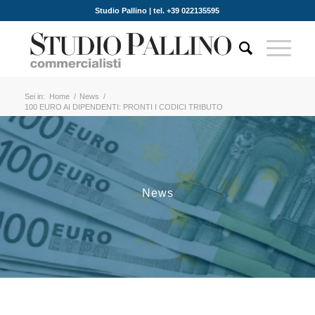
Studio Pallino | tel. +39 022135595
Sei in:
Home
/
News
/
100 EURO AI DIPENDENTI: PRONTI I CODICI TRIBUTO
News