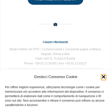
I nostri riferimenti
Studio Pallino Srl STP | Commercialisti e consulenti paghe a Milano,
Segrate, Roma e Bari
P.IVA / VAT N. IT18323791006
Phone: +39 02 2135595 | Fax +39 02 2133227
Gestisci Consenso Cookie
The information contained in this website is for general information
purposes only. The information is provided by Studio Pallino and
Per offrire migliori esperienze, utilizziamo tecnologie come i cookie per
while we endeavour to keep the information up to date and correct, we
memorizzare e/o accedere alle informazioni del dispositivo. Il consenso ci
make no representations or warranties of any kind, express or implied,
permetterà di elaborare dati come il comportamento di navigazione o ID
about the completeness, accuracy, reliability, suitability or availability
unici sul sito. Non acconsentire o ritirare il consenso può influire su alcune
with respect to the website or the information, products, services, or
caratteristiche e funzioni.
related graphics contained on the website for any purpose. Any